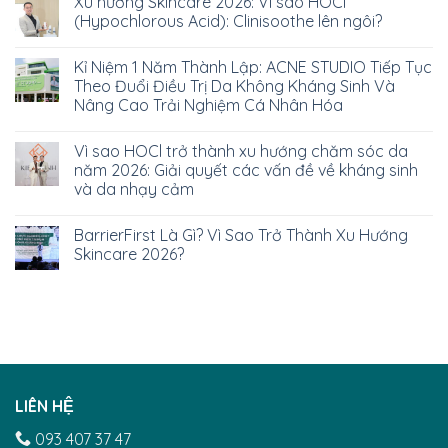
Xu hướng Skincare 2026: Vì sao HOCl
(Hypochlorous Acid): Clinisoothe lên ngôi?
Kỉ Niệm 1 Năm Thành Lập: ACNE STUDIO Tiếp Tục
Theo Đuổi Điều Trị Da Không Kháng Sinh Và
Nâng Cao Trải Nghiệm Cá Nhân Hóa
Vì sao HOCl trở thành xu hướng chăm sóc da
năm 2026: Giải quyết các vấn đề về kháng sinh
và da nhạy cảm
BarrierFirst Là Gì? Vì Sao Trở Thành Xu Hướng
Skincare 2026?
LIÊN HỆ
093 407 37 47