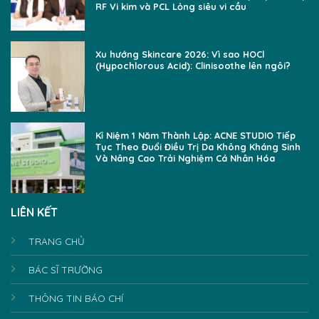
RF Vi kim và PCL Lỏng siêu vi cầu
Xu hướng Skincare 2026: Vì sao HOCl
(Hypochlorous Acid): Clinisoothe lên ngôi?
Kỉ Niệm 1 Năm Thành Lập: ACNE STUDIO Tiếp
Tục Theo Đuổi Điều Trị Da Không Kháng Sinh
Và Nâng Cao Trải Nghiệm Cá Nhân Hóa
LIÊN KẾT
TRANG CHỦ
BÁC SĨ TRƯỜNG
THÔNG TIN BÁO CHÍ