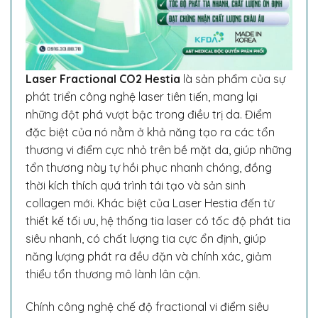
Laser Fractional CO2 Hestia
là sản phẩm của sự
phát triển công nghệ laser tiên tiến, mang lại
những đột phá vượt bậc trong điều trị da. Điểm
đặc biệt của nó nằm ở khả năng tạo ra các tổn
thương vi điểm cực nhỏ trên bề mặt da, giúp những
tổn thương này tự hồi phục nhanh chóng, đồng
thời kích thích quá trình tái tạo và sản sinh
collagen mới. Khác biệt của Laser Hestia đến từ
thiết kế tối ưu, hệ thống tia laser có tốc độ phát tia
siêu nhanh, có chất lượng tia cực ổn định, giúp
năng lượng phát ra đều đặn và chính xác, giảm
thiểu tổn thương mô lành lân cận.
Chính công nghệ chế độ fractional vi điểm siêu