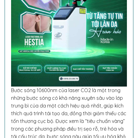
Bước sóng 10600nm của laser CO2 là một trong
những bước sóng có khả năng xuyên sâu vào lớp
trung bì của da một cách hiệu quả nhất, giúp kích
thích quá trình tái tạo da, đồng thời giảm thiểu các
tổn thương cục bộ. Được xem là “tiêu chuẩn vàng”
trong các phương pháp điều trị sẹo rỗ, trẻ hóa và
tái cấu trúc da, bước sóng này giúp tối ưu hóa khả