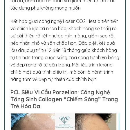
tối đa, đảm bảo an toàn và giảm thiểu tối đa các
tác dụng phụ không mong muốn.
Kết hợp giữa công nghệ Laser CO2 Hestia tiên tiến
và chiến lược cá nhân hóa, khách hàng sẽ thấy rõ
sự cải thiện rõ rệt như da mịn màng, giảm sẹo rỗ,
nếp nhăn nhỏ và săn chắc hơn. Đặc biệt, kết quả
lâu dài, duy trì từ 12 đến 18 tháng giúp khách hàng
tự tin hơn trong cuộc sống, tỏa sáng tự nhiên bằng
vẻ đẹp rạng rỡ từ bên trong. Mỗi liệu trình không
chỉ là một quá trình điều trị, mà còn là hành trình
nâng tầm vẻ đẹp tự nhiên của chính bạn.
PCL Siêu Vi Cầu Porzellan: Công Nghệ
Tăng Sinh Collagen “Chiếm Sóng” Trong
Trẻ Hóa Da