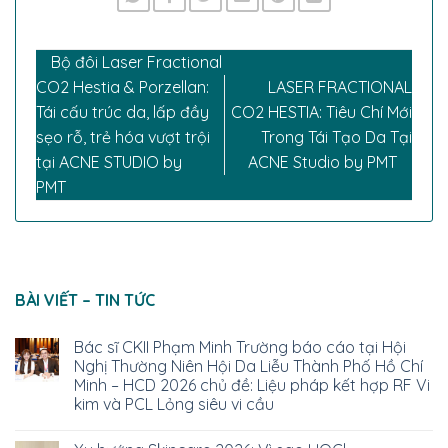
Bộ đôi Laser Fractional
CO2 Hestia & Porzellan:
LASER FRACTIONAL
Tái cấu trúc da, lấp đầy
CO2 HESTIA: Tiêu Chí Mới
sẹo rỗ, trẻ hóa vượt trội
Trong Tái Tạo Da Tại
tại ACNE STUDIO by
ACNE Studio by PMT
PMT
BÀI VIẾT – TIN TỨC
Bác sĩ CKII Phạm Minh Trường báo cáo tại Hội
Nghị Thường Niên Hội Da Liễu Thành Phố Hồ Chí
Minh – HCD 2026 chủ đề: Liệu pháp kết hợp RF Vi
kim và PCL Lỏng siêu vi cầu