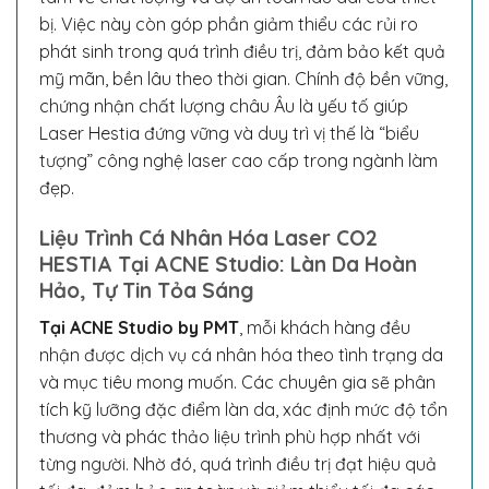
bị. Việc này còn góp phần giảm thiểu các rủi ro
phát sinh trong quá trình điều trị, đảm bảo kết quả
mỹ mãn, bền lâu theo thời gian. Chính độ bền vững,
chứng nhận chất lượng châu Âu là yếu tố giúp
Laser Hestia đứng vững và duy trì vị thế là “biểu
tượng” công nghệ laser cao cấp trong ngành làm
đẹp.
Liệu Trình Cá Nhân Hóa Laser CO2
HESTIA Tại ACNE Studio: Làn Da Hoàn
Hảo, Tự Tin Tỏa Sáng
Tại ACNE Studio by PMT
, mỗi khách hàng đều
nhận được dịch vụ cá nhân hóa theo tình trạng da
và mục tiêu mong muốn. Các chuyên gia sẽ phân
tích kỹ lưỡng đặc điểm làn da, xác định mức độ tổn
thương và phác thảo liệu trình phù hợp nhất với
từng người. Nhờ đó, quá trình điều trị đạt hiệu quả