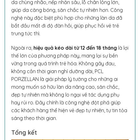
da chùng nhão, nếp nhăn sâu, lỗ chân lông lớn,
giúp da căng bóng, săn chắc tự nhiên hơn. Công
nghệ này đặc biệt phù hợp cho những làn da đã
bắt đầu mất đi độ đàn hồi, giúp phục hồi vẻ trẻ
trung tức thì.
Ngoài ra,
hiệu quả kéo dài từ 12 đến 18 tháng
là lợi
thế lớn của phương pháp này, mang lại sự bền
vững trong quá trình trẻ hóa. Không gây đau,
không cần thời gian nghỉ dưỡng dài, PCL
PORZELLAN là giải pháp lý tưởng cho những ai
mong muốn sở hữu làn da nâng cao, săn chắc,
đẹp tự nhiên mà không lo ngại về tác dụng phụ
hay rủi ro. Đây chính là công nghệ đột phá giúp
các khách hàng thể hiện vẻ đẹp tự nhiên, tự tin tỏa
sáng theo thời gian.
Tổng kết