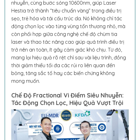
nhuyễn, cùng bước sóng 10600nm, giúp Laser
Hestia trở thành “tiêu chuẩn vàng” trong điều trị
sẹo, trẻ hóa và tái cấu trúc da. Nó không chỉ tác
động chọn lọc vào từng vùng tổn thương nhỏ, mà
còn phối hợp giữa công nghệ chế độ chùm tia
laser và thao tác nâng cao giúp quá trình điều trị
trở nên an toàn, ít gây cảm giác khó chịu. Từ đó,
mang lại hiệu quả rõ rệt chỉ sau vài liệu trình, đồng
thời giảm thiểu tối đa các rủi ro liên quan đến
bỏng, tăng sắc tố hay các biến chứng không
mong muốn.
Chế Độ Fractional Vi Điểm Siêu Nhuyễn:
Tác Động Chọn Lọc, Hiệu Quả Vượt Trội