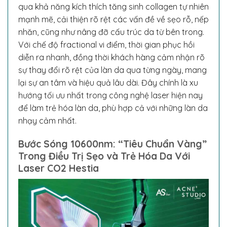
qua khả năng kích thích tăng sinh collagen tự nhiên
mạnh mẽ, cải thiện rõ rệt các vấn đề về sẹo rỗ, nếp
nhăn, cũng như nâng đỡ cấu trúc da từ bên trong.
Với chế độ fractional vi điểm, thời gian phục hồi
diễn ra nhanh, đồng thời khách hàng cảm nhận rõ
sự thay đổi rõ rệt của làn da qua từng ngày, mang
lại sự an tâm và hiệu quả lâu dài. Đây chính là xu
hướng tối ưu nhất trong công nghệ laser hiện nay
để làm trẻ hóa làn da, phù hợp cả với những làn da
nhạy cảm nhất.
Bước Sóng 10600nm: “Tiêu Chuẩn Vàng”
Trong Điều Trị Sẹo và Trẻ Hóa Da Với
Laser CO2 Hestia