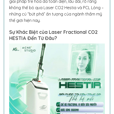
giải pháp trẻ hóa da toàn diện, lâu dài, rõ ràng
không thể bỏ qua Laser CO2 Hestia và PCL Lỏng –
những cú “bứt phá” ấn tượng của ngành thẩm mỹ
thế giới hiện nay.
Sự Khác Biệt của Laser Fractional CO2
HESTIA Đến Từ Đâu?