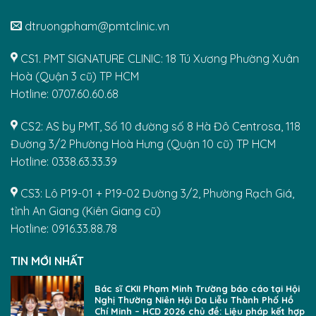
dtruongpham@pmtclinic.vn
CS1. PMT SIGNATURE CLINIC: 18 Tú Xương Phường Xuân
Hoà (Quận 3 cũ) TP HCM
Hotline: 0707.60.60.68
CS2: AS by PMT, Số 10 đường số 8 Hà Đô Centrosa, 118
Đường 3/2 Phường Hoà Hưng (Quận 10 cũ) TP HCM
Hotline: 0338.63.33.39
CS3: Lô P19-01 + P19-02 Đường 3/2, Phường Rạch Giá,
tỉnh An Giang (Kiên Giang cũ)
Hotline: 0916.33.88.78
TIN MỚI NHẤT
Bác sĩ CKII Phạm Minh Trường báo cáo tại Hội
Nghị Thường Niên Hội Da Liễu Thành Phố Hồ
Chí Minh – HCD 2026 chủ đề: Liệu pháp kết hợp