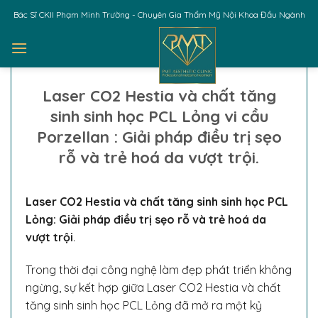
Skip
Bác Sĩ CKII Phạm Minh Trường - Chuyên Gia Thẩm Mỹ Nội Khoa Đầu Ngành
to
content
Laser CO2 Hestia và chất tăng
sinh sinh học PCL Lỏng vi cầu
Porzellan : Giải pháp điều trị sẹo
rỗ và trẻ hoá da vượt trội.
Laser CO2 Hestia và chất tăng sinh sinh học PCL
Lỏng: Giải pháp điều trị sẹo rỗ và trẻ hoá da
vượt trội
.
Trong thời đại công nghệ làm đẹp phát triển không
ngừng, sự kết hợp giữa Laser CO2 Hestia và chất
tăng sinh sinh học PCL Lỏng đã mở ra một kỷ