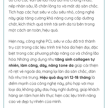
ưu cho các vấn đề lão hóa da như chùng nhão,
nếp nhăn sâu, lỗ chân lông to và mất độ săn chắc.
Tích hợp các hạt siêu vi cầu siêu nhỏ, công nghệ
này giúp tăng cường khả năng cung cấp dưỡng
chất, kích thích quá trình tái sinh da từ bên trong
một cách an toàn, hiệu quả.
Hiện nay, công nghệ PCL siêu vi cầu đã trở thành
trụ cột trong các liệu trình trẻ hóa da hiện đại, đặc
biệt trong các phương pháp nâng cơ và chống lão
hóa. Những ứng dụng như
tăng sinh collagen tự
nhiên, làm căng, dày, nâng tone da
giúp cải thiện
rõ rệt vẻ ngoài da, mang lại làn da săn chắc, đàn
hồi như trẻ trung.
Hiệu quả duy trì 12-18 tháng
là
điểm mạnh của công nghệ này, phù hợp với mọi
loại da, không gây đau hay nghỉ dưỡng, giúp khách
hàng an tâm hơn khi thực hiện các liệu trình nâng
cao vẻ đẹp tự nhiên của mình.